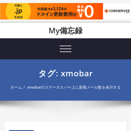
Skip
My備忘録
to
content
Toggle
navigation
タグ: xmobar
ホーム
xmobarのステータスバー上に新着メール数を表示する