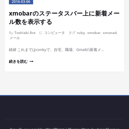
2016-03-06
xmobarのステータスバー上に新着メー
ル数を表示する
By
Toshiaki Ara
に
コンピュータ
タグ
ruby
,
xmobar
,
xmonad
,
メール
経緯 これまではconkyで、自宅、職場、Gmailの新着メ…
続きを読む