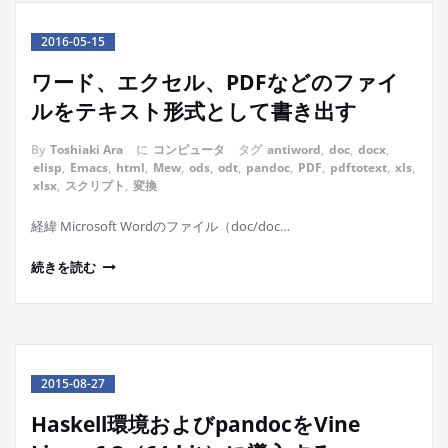
2016-05-15
ワード、エクセル、PDFなどのファイ
ルをテキスト形式として書き出す
By
Toshiaki Ara
に
コンピュータ
タグ
antiword
,
doc
,
docx
,
elisp
,
Emacs
,
html
,
Mew
,
ods
,
odt
,
pandoc
,
PDF
,
pdftotext
,
xls
,
xlsx
,
スクリプト
,
変換
経緯 Microsoft Wordのファイル（doc/doc…
続きを読む
2015-08-27
Haskell環境およびpandocをVine