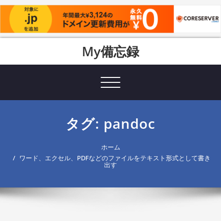
Skip
My備忘録
to
content
Toggle
navigation
タグ: pandoc
ホーム
ワード、エクセル、PDFなどのファイルをテキスト形式として書き
出す