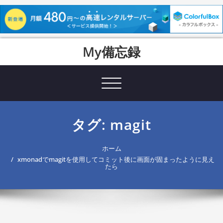
Skip
My備忘録
to
content
Toggle
navigation
タグ: magit
ホーム
xmonadでmagitを使用してコミット後に画面が固まったように見え
たら