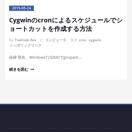
2015-05-24
Cygwinのcronによるスケジュールでシ
ョートカットを作成する方法
By
Toshiaki Ara
に
コンピュータ
タグ
cron
,
cygwin
,
シンボリックリンク
経緯 現在、Windows7 (32bit)でgnupack…
続きを読む