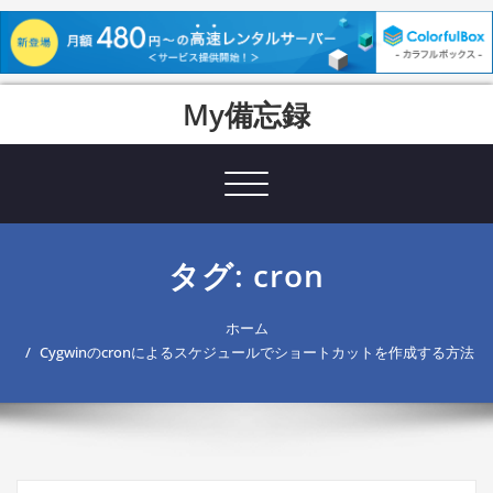
Skip
My備忘録
to
content
Toggle
navigation
タグ: cron
ホーム
Cygwinのcronによるスケジュールでショートカットを作成する方法