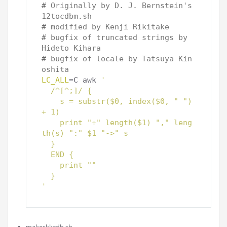
# 
Originally by D. J. Bernstein's 
12tocdbm.sh
# 
modified by Kenji Rikitake
# 
bugfix of truncated strings by 
Hideto Kihara
# 
bugfix of locale by Tatsuya Kin
oshita
LC_ALL
=C awk 
'
  /^[^;]/ {
    s = substr($0, index($0, " ") 
+ 1)
    print "+" length($1) "," leng
th(s) ":" $1 "->" s
  }
  END {
    print ""
  }
'
makeskkcdb.sh