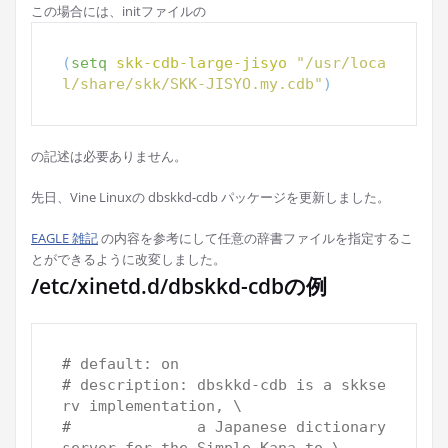
この場合には、initファイルの
(
setq
skk-cdb-large-jisyo
"/usr/loca
l/share/skk/SKK-JISYO.my.cdb"
)
の記述は必要ありません。
先日、Vine Linuxの dbskkd-cdb パッケージを更新しました。
EAGLE 雑記
の内容を参考にして任意の辞書ファイルを指定するこ
とができるように改変しました。
/etc/xinetd.d/dbskkd-cdbの例
# 
default: on
# 
description: dbskkd-cdb is a skkse
rv implementation, \
#              
a Japanese dictionary 
server for the Simple Kana to \