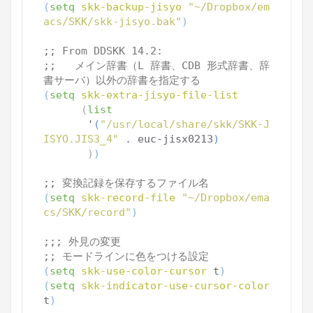
(
setq
skk-backup-jisyo
"~/Dropbox/em
acs/SKK/skk-jisyo.bak"
)
;; 
From DDSKK 14.2:
;;   
メイン辞書（L 辞書、CDB 形式辞書、辞
書サーバ）以外の辞書を指定する
(
setq
skk-extra-jisyo-file-list
(
list
       '
(
"/usr/local/share/skk/SKK-J
ISYO.JIS3_4"
 . euc-jisx0213
)
)
)
;; 
変換記録を保存するファイル名
(
setq
skk-record-file
"~/Dropbox/ema
cs/SKK/record"
)
;;; 
外見の変更
;; 
モードラインに色をつける設定
(
setq
skk-use-color-cursor
 t
)
(
setq
skk-indicator-use-cursor-color
t
)