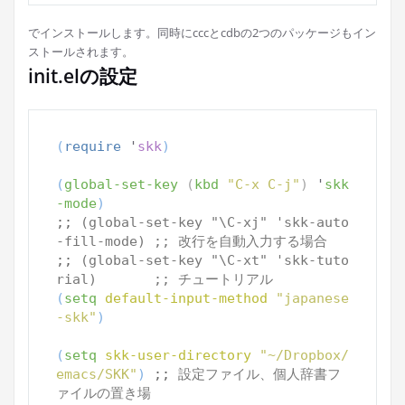
でインストールします。同時にcccとcdbの2つのパッケージもイン
ストールされます。
init.elの設定
(
require
 '
skk
)
(
global-set-key
(
kbd
"C-x C-j"
)
 '
skk
-mode
)
;; 
(global-set-key "\C-xj" 'skk-auto
-fill-mode) ;; 改行を自動入力する場合
;; 
(global-set-key "\C-xt" 'skk-tuto
rial)       ;; チュートリアル
(
setq
default-input-method
"japanese
-skk"
)
(
setq
skk-user-directory
"~/Dropbox/
emacs/SKK"
)
;; 
設定ファイル、個人辞書フ
ァイルの置き場