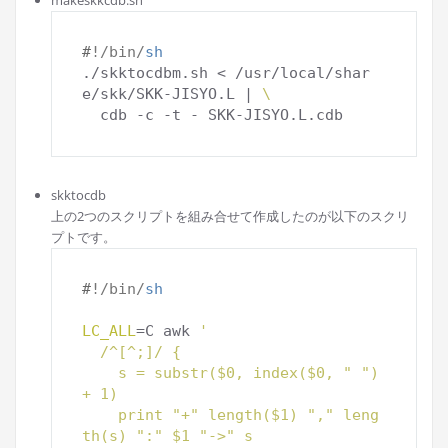
#
!/bin/
sh
./skktocdbm.sh < /usr/local/shar
e/skk/SKK-JISYO.L | 
\
skktocdb
上の2つのスクリプトを組み合せて作成したのが以下のスクリ
プトです。
#
!/bin/
sh
LC_ALL
=C awk 
'
  /^[^;]/ {
    s = substr($0, index($0, " ") 
+ 1)
    print "+" length($1) "," leng
th(s) ":" $1 "->" s