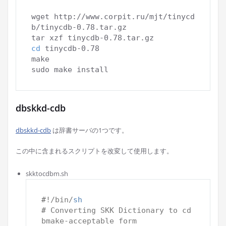
wget http://www.corpit.ru/mjt/tinycd
b/tinycdb-0.78.tar.gz

cd
 tinycdb-0.78

make

dbskkd-cdb
dbskkd-cdb
は辞書サーバの1つです。
この中に含まれるスクリプトを改変して使用します。
skktocdbm.sh
#
!/bin/
sh
# 
Converting SKK Dictionary to cd
bmake-acceptable form