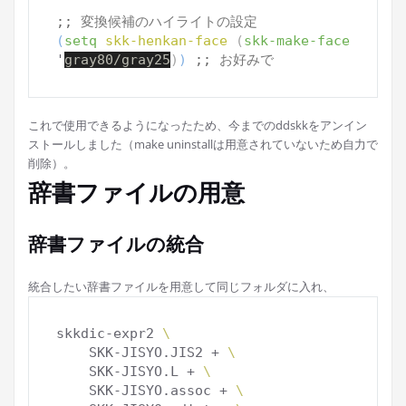
;; 
変換候補のハイライトの設定
(
setq
skk-henkan-face
(
skk-make-face
'
gray80/gray25
)
)
;; 
お好みで
これで使用できるようになったため、今までのddskkをアンイン
ストールしました（make uninstallは用意されていないため自力で
削除）。
辞書ファイルの用意
辞書ファイルの統合
統合したい辞書ファイルを用意して同じフォルダに入れ、
skkdic-expr2 
\
    SKK-JISYO.JIS2 + 
\
    SKK-JISYO.L + 
\
    SKK-JISYO.assoc + 
\