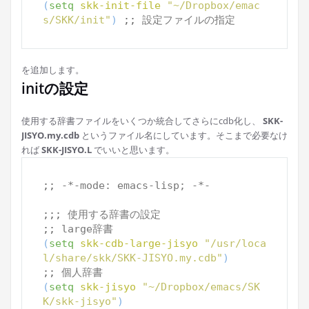
(
setq
skk-init-file
"~/Dropbox/emac
s/SKK/init"
)
;; 
設定ファイルの指定
を追加します。
initの設定
使用する辞書ファイルをいくつか統合してさらにcdb化し、
SKK-
JISYO.my.cdb
というファイル名にしています。そこまで必要なけ
れば
SKK-JISYO.L
でいいと思います。
;; 
-*-mode: emacs-lisp; -*-
;;; 
使用する辞書の設定
;; 
large辞書
(
setq
skk-cdb-large-jisyo
"/usr/loca
l/share/skk/SKK-JISYO.my.cdb"
)
;; 
個人辞書
(
setq
skk-jisyo
"~/Dropbox/emacs/SK
K/skk-jisyo"
)