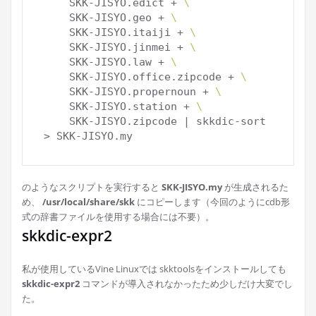
    SKK-JISYO.edict + 
\
    SKK-JISYO.geo + 
\
    SKK-JISYO.itaiji + 
\
    SKK-JISYO.jinmei + 
\
    SKK-JISYO.law + 
\
    SKK-JISYO.office.zipcode + 
\
    SKK-JISYO.propernoun + 
\
    SKK-JISYO.station + 
\
    SKK-JISYO.zipcode | skkdic-sort 
のようなスクリプトを実行すると
SKK-JISYO.my
が生成されるた
め、
/usr/local/share/skk
にコピーします（今回のようにcdb形
式の辞書ファイルを使用する場合には不要）。
skkdic-expr2
私が使用しているVine Linuxでは skktoolsをインストールしても
skkdic-expr2
コマンドが導入されなかったため少しだけ大変でし
た。