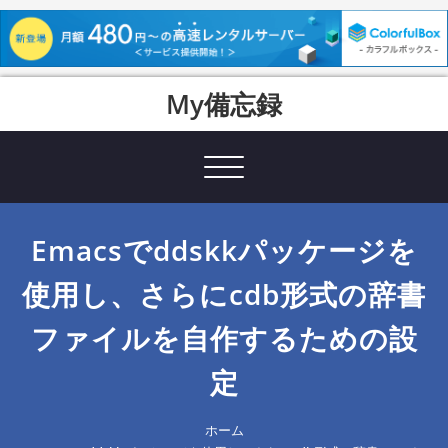
Skip
My備忘録
to
content
Toggle
navigation
Emacsでddskkパッケージを
使用し、さらにcdb形式の辞書
ファイルを自作するための設
定
ホーム