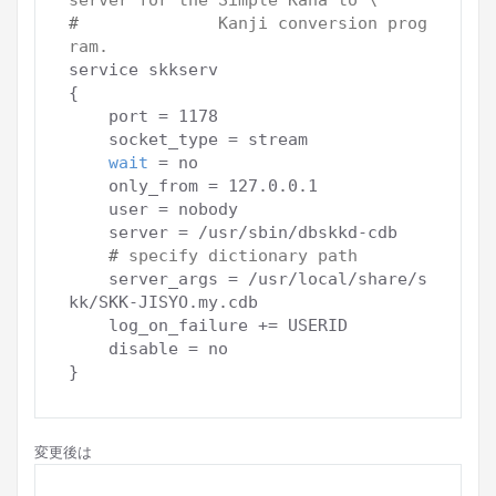
#              
Kanji conversion prog
ram.
service skkserv

{

    port = 1178

    socket_type = stream

wait
 = no

    only_from = 127.0.0.1

    user = nobody

    server = /usr/sbin/dbskkd-cdb

# 
specify dictionary path
    server_args = /usr/local/share/s
kk/SKK-JISYO.my.cdb

    log_on_failure += USERID

    disable = no

変更後は