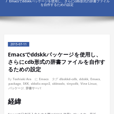
Emacsでddskkパッケージを使用し、さらにcdb形式の辞書ファイル
を自作するための設定
2015-07-11
Emacsでddskkパッケージを使用し、
さらにcdb形式の辞書ファイルを自作す
るための設定
By
Toshiaki Ara
に
Emacs
タグ
dbskkd-cdb
,
ddskk
,
Emacs
,
package
,
SKK
,
skkdic-expr2
,
skktools
,
tinycdb
,
Vine Linux
,
パッケージ
,
辞書サーバ
経緯