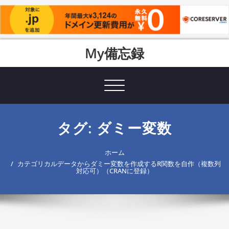
Skip
My備忘録
to
content
Toggle
navigation
タグ: ダミー変数
ホーム
カテゴリカルデータからダミー変数を作成するR関数を自作（複数列
対応可）（CRANに登録）