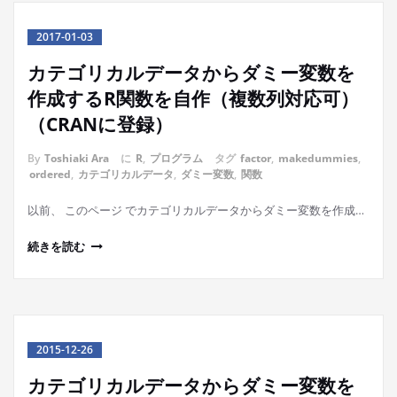
2017-01-03
カテゴリカルデータからダミー変数を
作成するR関数を自作（複数列対応可）
（CRANに登録）
By
Toshiaki Ara
に
R
,
プログラム
タグ
factor
,
makedummies
,
ordered
,
カテゴリカルデータ
,
ダミー変数
,
関数
以前、 このページ でカテゴリカルデータからダミー変数を作成…
続きを読む
2015-12-26
カテゴリカルデータからダミー変数を