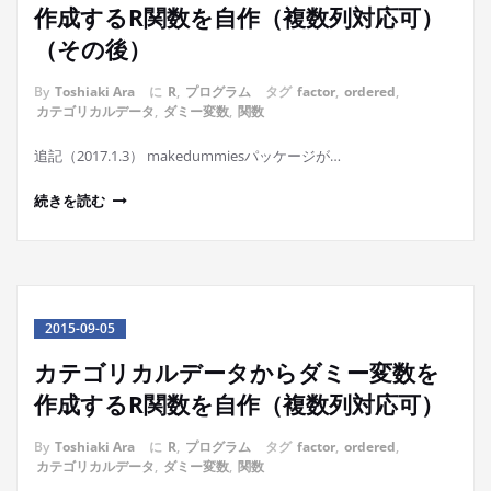
作成するR関数を自作（複数列対応可）
（その後）
By
Toshiaki Ara
に
R
,
プログラム
タグ
factor
,
ordered
,
カテゴリカルデータ
,
ダミー変数
,
関数
追記（2017.1.3） makedummiesパッケージが…
続きを読む
2015-09-05
カテゴリカルデータからダミー変数を
作成するR関数を自作（複数列対応可）
By
Toshiaki Ara
に
R
,
プログラム
タグ
factor
,
ordered
,
カテゴリカルデータ
,
ダミー変数
,
関数